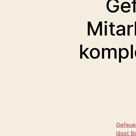
Gef
Mitar
kompl
Gefeuer
lässt B