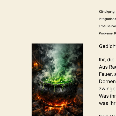
Kündigung, 
Integration
Erbauseina
Probleme, R
Gedich
Ihr, di
Aus Ra
Feuer, 
Dornen
zwinge
Was ihr
was ihr