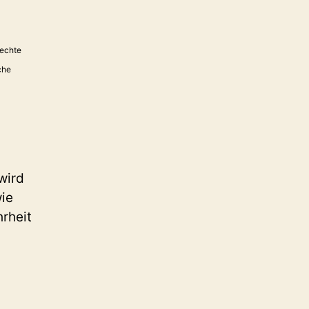
rechte
che
wird
wie
rheit