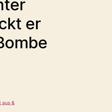
nter
ckt er
 Bombe
t aus &