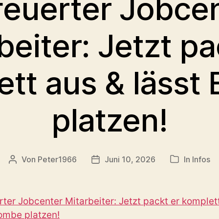
euerter Jobce
beiter: Jetzt pa
ett aus & lässt
platzen!
Von
Peter1966
Juni 10, 2026
In
Infos
Beitragsautor
Veröffentlichungsdatum
Kategorien
ter Jobcenter Mitarbeiter: Jetzt packt er komplet
ombe platzen!