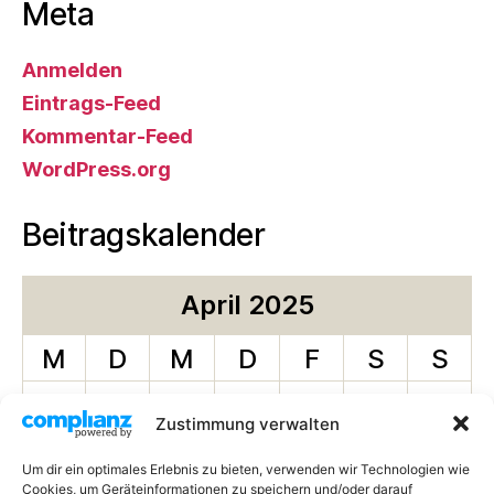
Meta
Anmelden
Eintrags-Feed
Kommentar-Feed
WordPress.org
Beitragskalender
April 2025
M
D
M
D
F
S
S
1
2
3
4
5
6
Zustimmung verwalten
7
8
9
10
11
12
13
Um dir ein optimales Erlebnis zu bieten, verwenden wir Technologien wie
Cookies, um Geräteinformationen zu speichern und/oder darauf