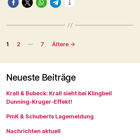
Seitennummerierung
…
1
2
7
Ältere
→
der
Beiträge
Neueste Beiträge
Krall & Bubeck: Krall sieht bei Klingbeil
Dunning-Kruger-Effekt!
PmK & Schuberts Lagemeldung
Nachrichten aktuell