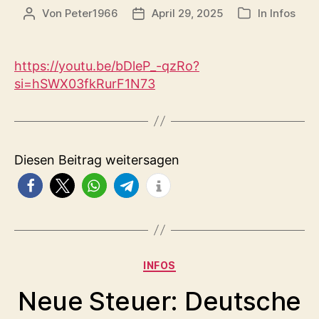
Von
Peter1966
April 29, 2025
In
Infos
Beitragsautor
Veröffentlichungsdatum
Kategorien
https://youtu.be/bDleP_-qzRo?
si=hSWX03fkRurF1N73
Diesen Beitrag weitersagen
Kategorien
INFOS
Neue Steuer: Deutsche