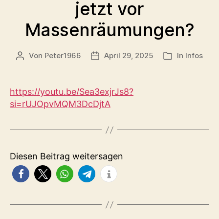
jetzt vor
Massenräumungen?
Von
Peter1966
April 29, 2025
In
Infos
Beitragsautor
Veröffentlichungsdatum
Kategorien
https://youtu.be/Sea3exjrJs8?
si=rUJOpvMQM3DcDjtA
Diesen Beitrag weitersagen