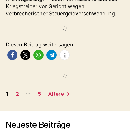
Kriegstreiber vor Gericht wegen
verbrecherischer Steuergeldverschwendung.
Diesen Beitrag weitersagen
Seitennummerierung
…
1
2
5
Ältere
→
der
Beiträge
Neueste Beiträge