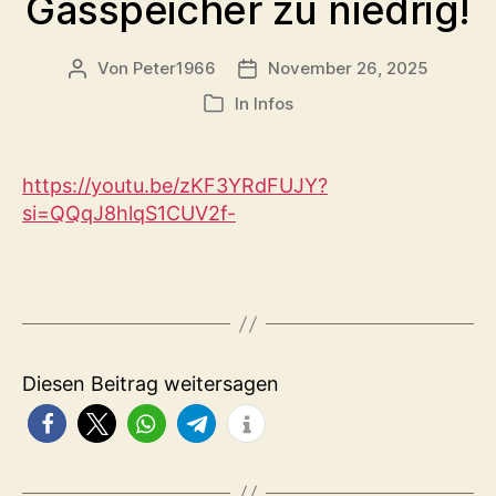
Gasspeicher zu niedrig!
Von
Peter1966
November 26, 2025
Beitragsautor
Veröffentlichungsdatum
In
Infos
Kategorien
https://youtu.be/zKF3YRdFUJY?
si=QQqJ8hlqS1CUV2f-
Diesen Beitrag weitersagen