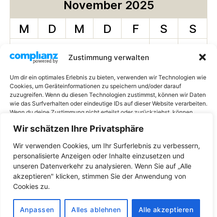
November 2025
M
D
M
D
F
S
S
1
2
Zustimmung verwalten
3
4
5
6
7
8
9
Um dir ein optimales Erlebnis zu bieten, verwenden wir Technologien wie
Cookies, um Geräteinformationen zu speichern und/oder darauf
10
11
12
13
14
15
16
zuzugreifen. Wenn du diesen Technologien zustimmst, können wir Daten
wie das Surfverhalten oder eindeutige IDs auf dieser Website verarbeiten.
17
18
19
20
21
22
23
Wenn du deine Zustimmung nicht erteilst oder zurückziehst, können
bestimmte Merkmale und Funktionen beeinträchtigt werden.
24
25
26
27
28
29
30
Wir schätzen Ihre Privatsphäre
Wir verwenden Cookies, um Ihr Surferlebnis zu verbessern,
AKZEPTIEREN
« Okt.
Dez. »
personalisierte Anzeigen oder Inhalte einzusetzen und
unseren Datenverkehr zu analysieren. Wenn Sie auf „Alle
ABLEHNEN
akzeptieren" klicken, stimmen Sie der Anwendung von
Cookies zu.
EINSTELLUNGEN ANSEHEN
© 2026
hoch-verrat.de
Nach oben
↑
Datenschutzerklärung
Anpassen
Alles ablehnen
Alle akzeptieren