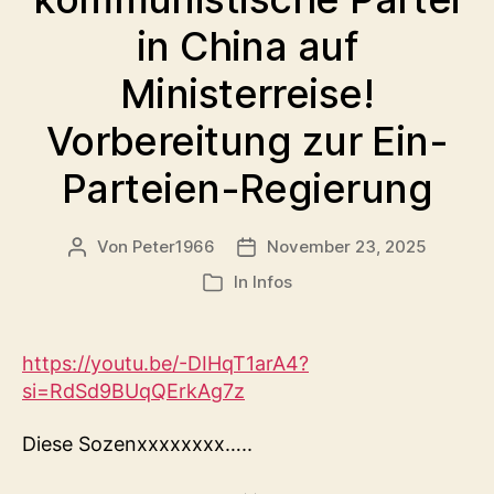
in China auf
Ministerreise!
Vorbereitung zur Ein-
Parteien-Regierung
Von
Peter1966
November 23, 2025
Beitragsautor
Veröffentlichungsdatum
In
Infos
Kategorien
https://youtu.be/-DIHqT1arA4?
si=RdSd9BUqQErkAg7z
Diese Sozenxxxxxxxx…..