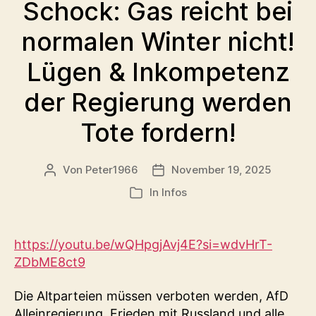
Schock: Gas reicht bei
normalen Winter nicht!
Lügen & Inkompetenz
der Regierung werden
Tote fordern!
Von
Peter1966
November 19, 2025
Beitragsautor
Veröffentlichungsdatum
In
Infos
Kategorien
https://youtu.be/wQHpgjAvj4E?si=wdvHrT-
ZDbME8ct9
Die Altparteien müssen verboten werden, AfD
Alleinregierung, Frieden mit Russland und alle