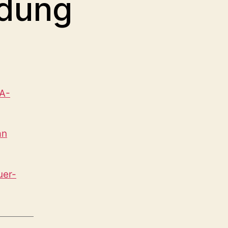
ldung
KA-
an
uer-