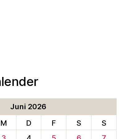
alender
Juni 2026
M
D
F
S
S
3
4
5
6
7