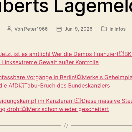
berts Lageme
Von
Peter1966
Juni 9, 2026
In
Infos
Beitragsautor
Veröffentlichungsdatum
Kategorien
etzt ist es amtlich! Wer die Demos finanziert💥B
 Linksextreme Gewalt außer Kontrolle
nfassbare Vorgänge in Berlin!💥Merkels Geheimpl
die AfD💥Tabu-Bruch des Bundeskanzlers
eidungskampf im Kanzleramt💥Diese massive Ste
ng droht💥Merz schon wieder gescheitert