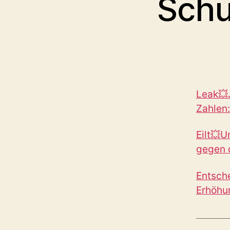
Schu
Leak💥J
Zahlen:
Eilt💥U
gegen 
Entsch
Erhöhu