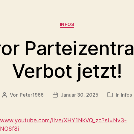
Kategorien
INFOS
or Parteizentra
Verbot jetzt!
Von
Peter1966
Januar 30, 2025
In
Infos
Beitragsautor
Veröffentlichungsdatum
Kategorie
//www.youtube.com/live/XHY1NkVQ_zc?si=Nv3-
NO6f8i