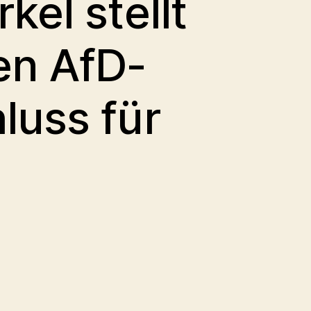
kel stellt
en AfD-
luss für
n