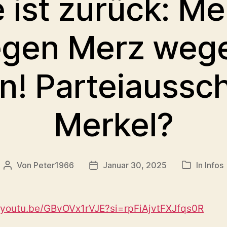
ist zurück: Mer
egen Merz weg
! Parteiaussch
Merkel?
Von
Peter1966
Januar 30, 2025
In
Infos
Beitragsautor
Veröffentlichungsdatum
Kategorie
//youtu.be/GBvOVx1rVJE?si=rpFiAjvtFXJfqs0R