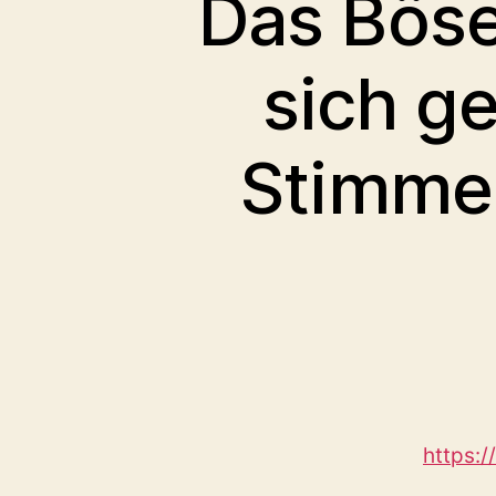
Das Böse 
sich g
Stimmen
https: