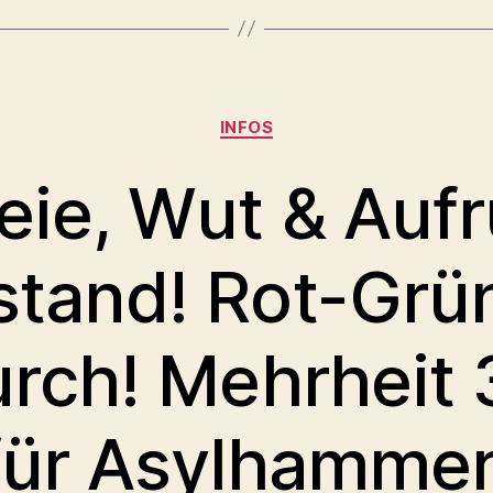
Kategorien
INFOS
eie, Wut & Aufr
tand! Rot-Grü
durch! Mehrheit
für Asylhammer