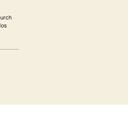
durch
los