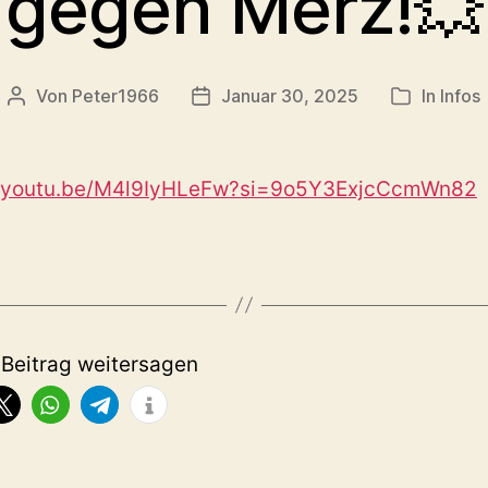
gegen Merz!💥
Von
Peter1966
Januar 30, 2025
In
Infos
Beitragsautor
Veröffentlichungsdatum
Kategorie
//youtu.be/M4l9IyHLeFw?si=9o5Y3ExjcCcmWn82
 Beitrag weitersagen