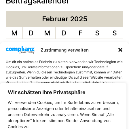
Beitragskalender
Februar 2025
M
D
M
D
F
S
S
1
2
Zustimmung verwalten
3
4
5
6
7
8
9
Um dir ein optimales Erlebnis zu bieten, verwenden wir Technologien wie
Cookies, um Geräteinformationen zu speichern und/oder darauf
10
11
12
13
14
15
16
zuzugreifen. Wenn du diesen Technologien zustimmst, können wir Daten
wie das Surfverhalten oder eindeutige IDs auf dieser Website verarbeiten.
17
18
19
20
21
22
23
Wenn du deine Zustimmung nicht erteilst oder zurückziehst, können
bestimmte Merkmale und Funktionen beeinträchtigt werden.
Wir schätzen Ihre Privatsphäre
24
25
26
27
28
Wir verwenden Cookies, um Ihr Surferlebnis zu verbessern,
AKZEPTIEREN
« Jan.
März »
personalisierte Anzeigen oder Inhalte einzusetzen und
unseren Datenverkehr zu analysieren. Wenn Sie auf „Alle
ABLEHNEN
akzeptieren" klicken, stimmen Sie der Anwendung von
Cookies zu.