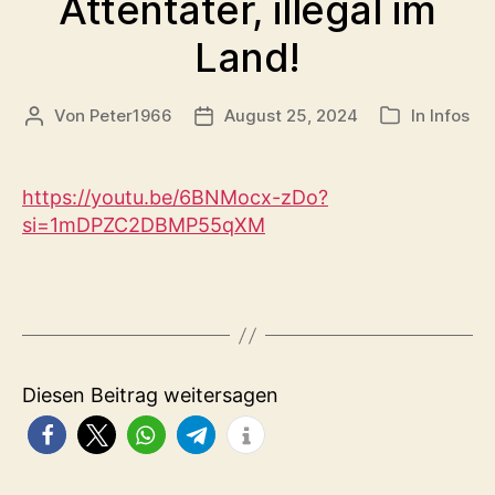
Attentäter, illegal im
Land!
Von
Peter1966
August 25, 2024
In
Infos
Beitragsautor
Veröffentlichungsdatum
Kategorien
https://youtu.be/6BNMocx-zDo?
si=1mDPZC2DBMP55qXM
Diesen Beitrag weitersagen