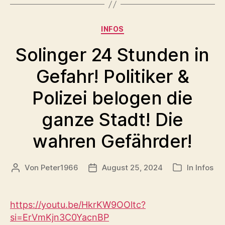
Kategorien
INFOS
Solinger 24 Stunden in
Gefahr! Politiker &
Polizei belogen die
ganze Stadt! Die
wahren Gefährder!
Von
Peter1966
August 25, 2024
In
Infos
Beitragsautor
Veröffentlichungsdatum
Kategorien
https://youtu.be/HkrKW9OOltc?
si=ErVmKjn3C0YacnBP