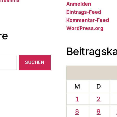
eheimnis
Anmelden
Eintrags-Feed
Kommentar-Feed
WordPress.org
re
Beitragsk
M
D
1
2
8
9