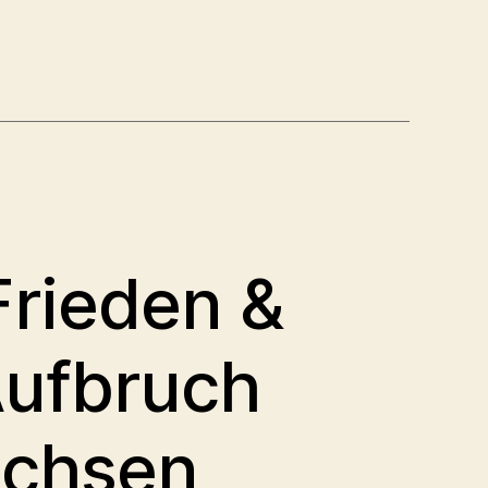
 Frieden &
Aufbruch
achsen