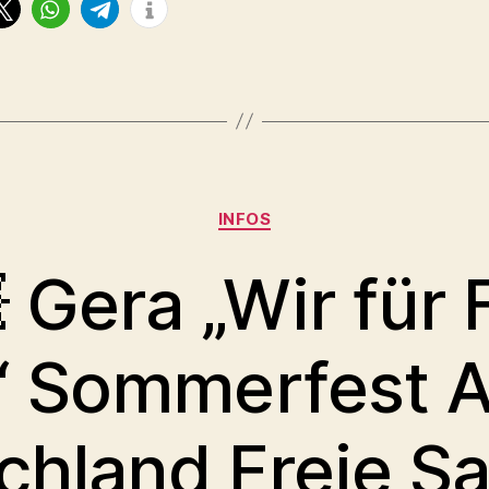
Kategorien
INFOS
 Gera „Wir für
t“ Sommerfest 
chland Freie S