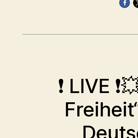
❗ LIVE ❗
Freihei
Deuts