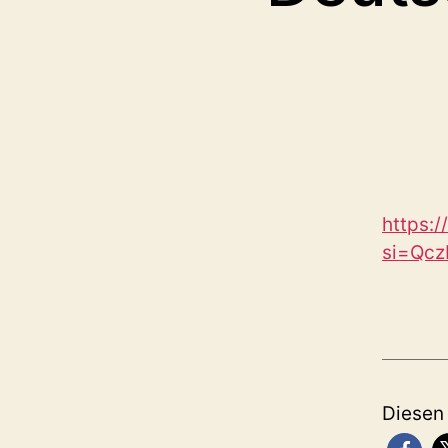
https:
si=Qc
Diesen