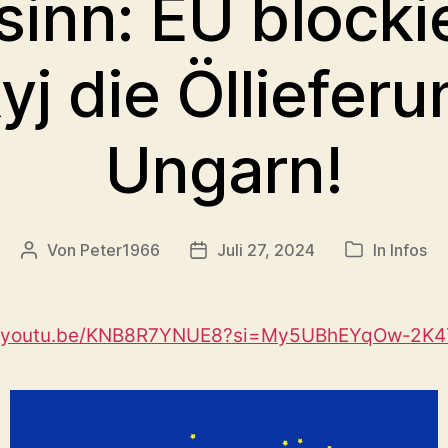
inn: EU blockie
yj die Öllieferu
Ungarn!
Von
Peter1966
Juli 27, 2024
In
Infos
Beitragsautor
Veröffentlichungsdatum
Kategorien
//youtu.be/KNB8R7YNUE8?si=My5UBhEYqOw-2K4