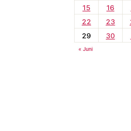
15
16
22
23
29
30
« Juni