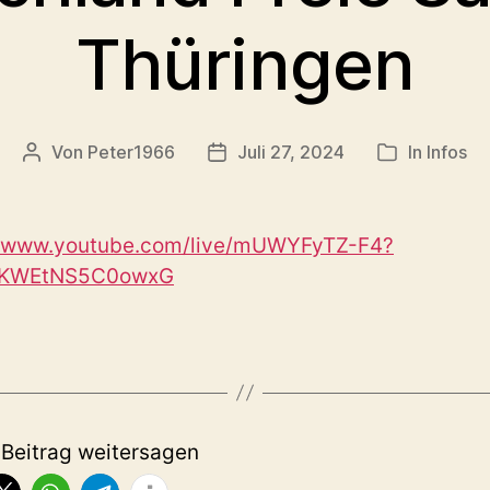
Thüringen
Von
Peter1966
Juli 27, 2024
In
Infos
Beitragsautor
Veröffentlichungsdatum
Kategorien
//www.youtube.com/live/mUWYFyTZ-F4?
zKWEtNS5C0owxG
 Beitrag weitersagen