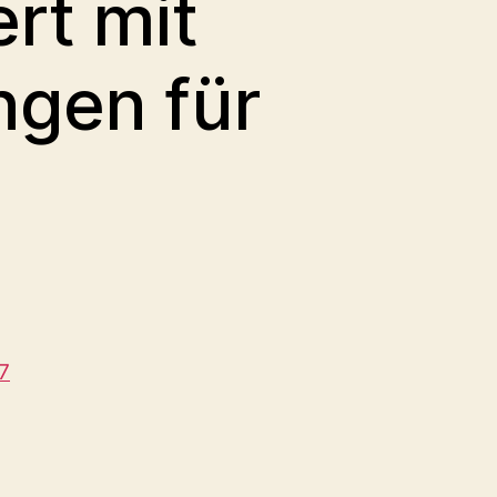
rt mit
ngen für
7