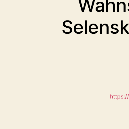
Wahns
Selensk
https: