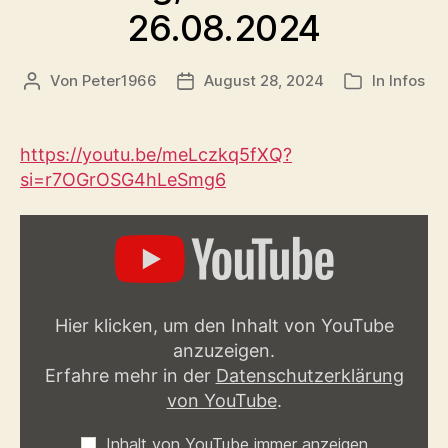
26.08.2024
Von
Peter1966
August 28, 2024
In
Infos
Beitragsautor
Veröffentlichungsdatum
Kategorien
https://youtu.be/meLczkq5fXQ?
si=r7OGrOSG4hLeSmg6
„YOUTUBE
VIDEO
PLAYER“
VON
YOUTUBE
ANZEIGEN
Hier klicken, um den Inhalt von YouTube
anzuzeigen.
Erfahre mehr in der
Datenschutzerklärung
von YouTube
.
Inhalt von YouTube immer anzeigen