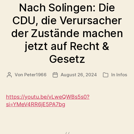
Nach Solingen: Die
CDU, die Verursacher
der Zustände machen
jetzt auf Recht &
Gesetz
Von
Peter1966
August 26, 2024
In
Infos
Beitragsautor
Veröffentlichungsdatum
Kategorien
https://youtu.be/vLweQWBs5s0?
si=YMeV4RR6jE5PA7bg