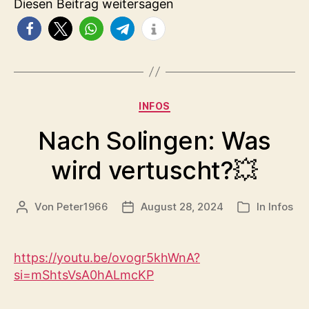
Diesen Beitrag weitersagen
Kategorien
INFOS
Nach Solingen: Was
wird vertuscht?💥
Von
Peter1966
August 28, 2024
In
Infos
Beitragsautor
Veröffentlichungsdatum
Kategorien
https://youtu.be/ovogr5khWnA?
si=mShtsVsA0hALmcKP