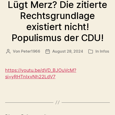
Lügt Merz? Die zitierte
Rechtsgrundlage
existiert nicht!
Populismus der CDU!
Von
Peter1966
August 28, 2024
In
Infos
Beitragsautor
Veröffentlichungsdatum
Kategorien
https://youtu.be/dVD_BJOuVcM?
si=yRHTnIxvNh22LdV7